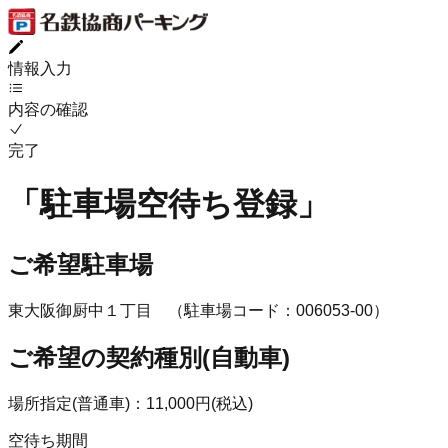
情報入力
内容の確認
完了
「
駐車場空待ち登録
」
ご希望駐車場
東大阪御厨中１丁目
（駐車場コード：
006053
-
00
）
ご希望の契約種別(
自動車
)
場所指定(普通車)
：
11,000
円(
税込
)
空待ち期間