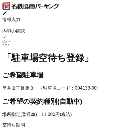
情報入力
内容の確認
完了
「
駐車場空待ち登録
」
ご希望駐車場
筒井２丁目第３
（駐車場コード：
004133
-
00
）
ご希望の契約種別(
自動車
)
場所指定(普通車)
：
11,000
円(
税込
)
空待ち期間