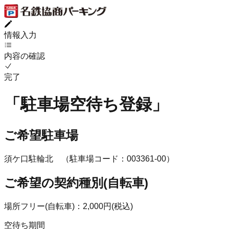
情報入力
内容の確認
完了
「
駐車場空待ち登録
」
ご希望駐車場
須ケ口駐輪北
（駐車場コード：
003361
-
00
）
ご希望の契約種別(
自転車
)
場所フリー(自転車)
：
2,000
円(
税込
)
空待ち期間