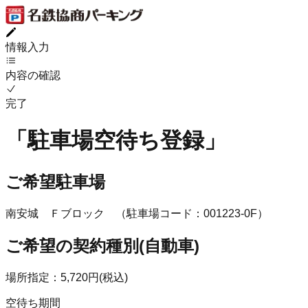
情報入力
内容の確認
完了
「
駐車場空待ち登録
」
ご希望駐車場
南安城 Ｆブロック
（駐車場コード：
001223
-
0F
）
ご希望の契約種別(
自動車
)
場所指定
：
5,720
円(
税込
)
空待ち期間