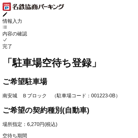
情報入力
内容の確認
完了
「
駐車場空待ち登録
」
ご希望駐車場
南安城 Ｂブロック
（駐車場コード：
001223
-
0B
）
ご希望の契約種別(
自動車
)
場所指定
：
6,270
円(
税込
)
空待ち期間